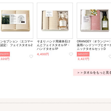
インセプション〈エコマー
そまり ハンド用液体石け
ORANGEY〈オランジー
ク認定〉 フェイスタオル2
んとフェイスタオル1P・
薬用ハンドソープとオー
ハンドタオル1P
ニックタオルセットD
4,400円
0%OFF!
34%OFF!
,320円
3,427円
＞＞タオルをもっと見