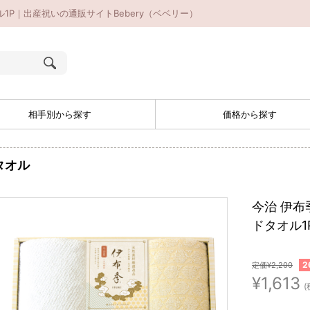
オル1P｜出産祝いの通販サイトBebery（ベベリー）
相手別から探す
価格から探す
タオル
今治 伊布
ドタオル1
2
定価¥2,200
¥1,613
(