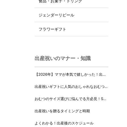
食品・お菓子・ドリンク
ジェンダーリビール
フラワーギフト
出産祝いのマナー・知識
【2026年】ママが本気で嬉しかった！出産
祝いランキング♪
出産祝いギフトに人気のおしゃれなおむつケ
ーキ・おむつボックス 21選
おむつのサイズ選びに悩んでる方必見！Sサ
イズ、Mサイズはいつからいつまで？
出産祝いを贈るタイミングと時期
よくわかる！出産後のスケジュール