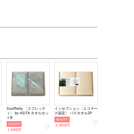
Souffletty 〈スフレッテ
インセプション〈エコマー
ィ〉 by ASiTA タオルセッ
ク認定〉 バスタオル2P
トB
48%OFF!
13%OFF!
2,860円
1,906円