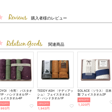
購入者様のレビュー
関連商品
OYOI 〈今宵〉 バスタオ
TEDDY ASH 〈テディアッ
SOLACE〈ソラス〉 日本
1P・ハンドタオル1P・
シュ〉 フェイスタオル2
製 フェイスタオル2P
フェイスタオル4P
P・ハンドタオル1P
40%OFF!
1%OFF!
29%OFF!
1,320円
,993円
1,943円