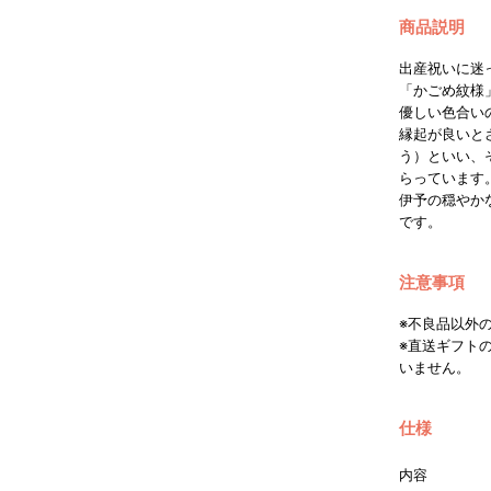
商品説明
出産祝いに迷
「かごめ紋様
優しい色合い
縁起が良いと
う）といい、
らっています
伊予の穏やか
です。
注意事項
※不良品以外
※直送ギフト
いません。
仕様
内容