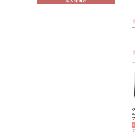
K
ル
5
7