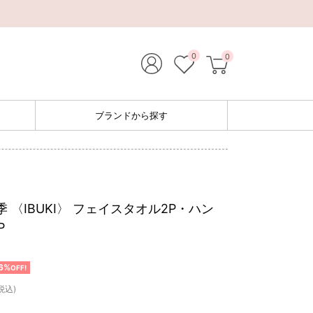
0
0
ブランドから探す
季 〈IBUKI〉 フェイスタオル2P・ハン
P
6%
OFF!
税込)