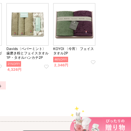
〉
Davids〈ペパーミント〉
KOYOI 〈今宵〉 フェイス
ガ
歯磨き粉とフェイスタオル
タオル2P
1P・タオルハンカチ2P
46%OFF!
21%OFF!
2,346円
4,326円
る