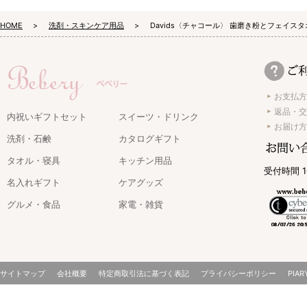
HOME
洗剤・スキンケア用品
Davids〈チャコール〉 歯磨き粉とフェイスタ
お支払方
返品・交
内祝いギフトセット
スイーツ・ドリンク
お届け方
洗剤・石鹸
カタログギフト
タオル・寝具
キッチン用品
受付時間 1
名入れギフト
ケアグッズ
グルメ・食品
家電・雑貨
サイトマップ
会社概要
特定商取引法に基づく表記
プライバシーポリシー
PIAR