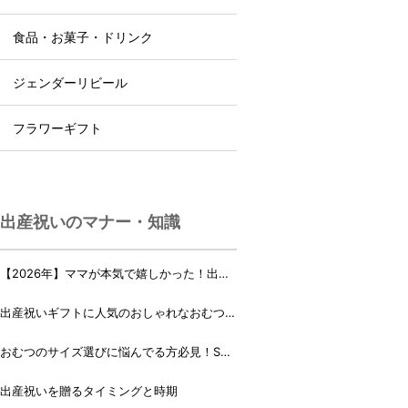
食品・お菓子・ドリンク
ジェンダーリビール
フラワーギフト
出産祝いのマナー・知識
【2026年】ママが本気で嬉しかった！出産
祝いランキング♪
出産祝いギフトに人気のおしゃれなおむつケ
ーキ・おむつボックス 21選
おむつのサイズ選びに悩んでる方必見！Sサ
イズ、Mサイズはいつからいつまで？
出産祝いを贈るタイミングと時期