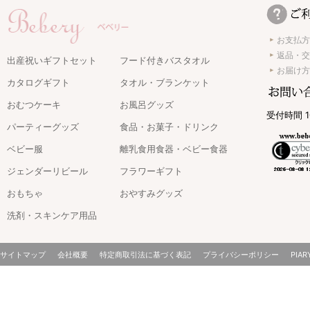
お支払方
返品・交
出産祝いギフトセット
フード付きバスタオル
お届け方
カタログギフト
タオル・ブランケット
おむつケーキ
お風呂グッズ
受付時間 1
パーティーグッズ
食品・お菓子・ドリンク
ベビー服
離乳食用食器・ベビー食器
ジェンダーリビール
フラワーギフト
おもちゃ
おやすみグッズ
洗剤・スキンケア用品
サイトマップ
会社概要
特定商取引法に基づく表記
プライバシーポリシー
PIAR