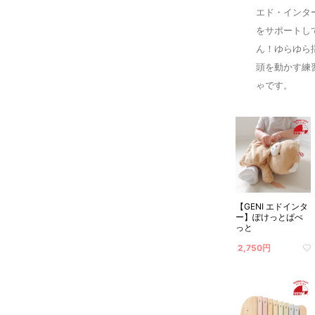
エド・インタ
をサポートし
ん！ゆらゆら
頭を動かす練
ゃです。
【GENI エドインタ
ー】ぽけっとぱぺ
っと
2,750円