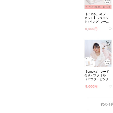
【出産祝いギフト
セット】シュエッ
ト (ピンク) フード
付きバスタオル＋
6,500円
選べる１品 名入れ
対応 【送料無料】
【emoka】フード
付きバスタオル
（パウダーピンク
ベア） 名入れ対応
5,000円
女の子