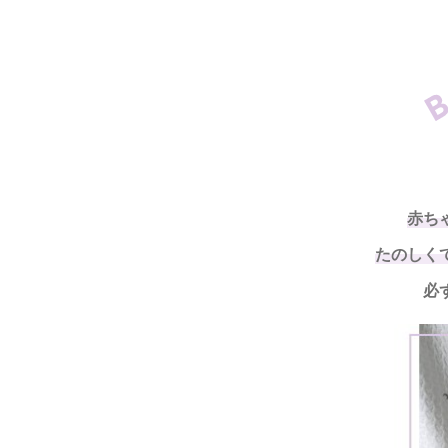
赤ち
たのしく
必