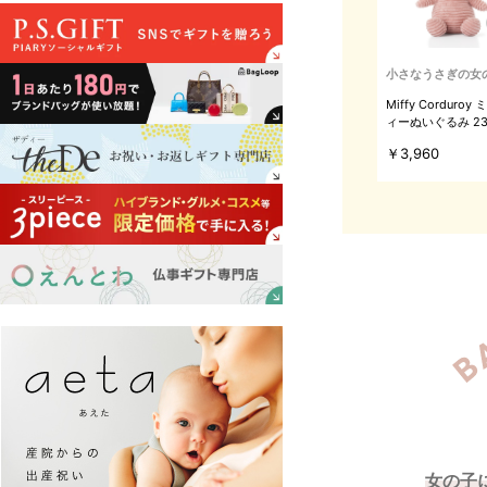
小さなうさぎの女
Miffy Corduroy
ィーぬいぐるみ 23
イトピンク
￥3,960
女の子