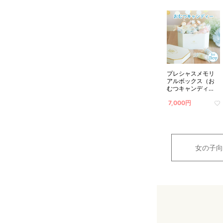
プレシャスメモリ
アルボックス（お
むつキャンディ
ー）for Boy
7,000円
女の子