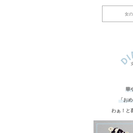
女
華
「おめ
わぁ！と