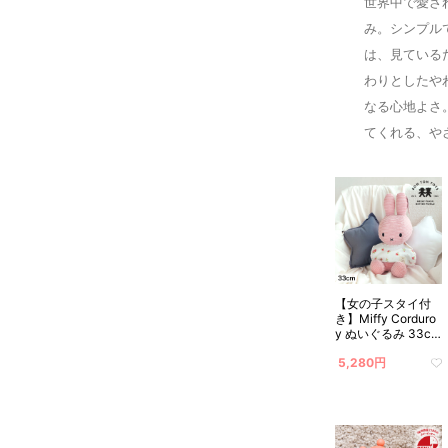
世界中で愛さ
み。シンプル
は、見ている
わりとしたや
なる心地よさ
てくれる、や
【女の子スタイ付
き】Miffy Corduro
y ぬいぐるみ 33cm
ライトピンク
5,280円