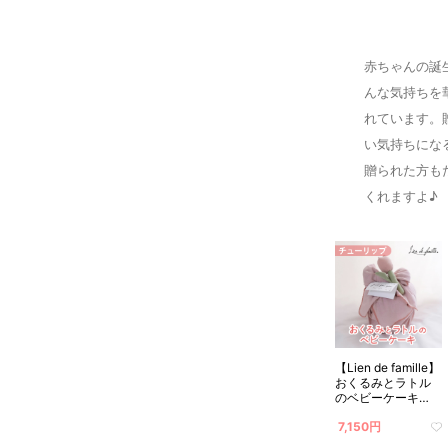
赤ちゃんの誕
んな気持ちを
れています。
い気持ちにな
贈られた方も
くれますよ♪
【Lien de famille】
おくるみとラトル
のベビーケーキ
（チューリップ×ピ
7,150円
ンク）