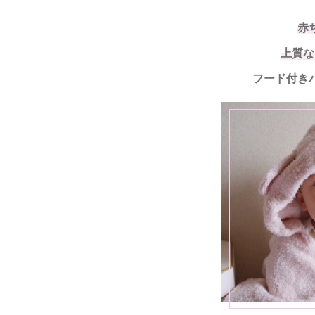
赤
上質な
フード付き