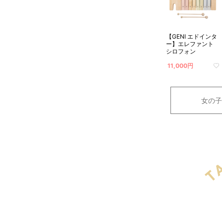
【GENI エドインタ
ー】エレファント
シロフォン
11,000円
女の