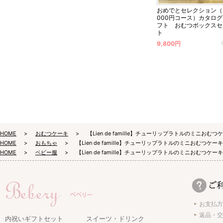
おめでとセレクション（
000円コース）カタロ
フト おむつボックスセ
ト
9,800円
HOME
おむつケーキ
【Lien de famille】チューリップラトルのミニおむつ
HOME
おもちゃ
【Lien de famille】チューリップラトルのミニおむつケーキ
HOME
ベビー服
【Lien de famille】チューリップラトルのミニおむつケーキ
お支払方
返品・交
内祝いギフトセット
スイーツ・ドリンク