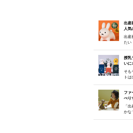
出産
人気
出産
たい
気の
授乳
いに
そも
トは
かる
のミ
ファ
にお
べり
「出
かな
喜ん
んか