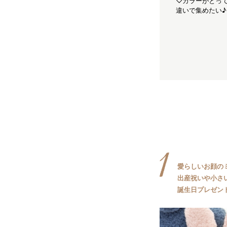
♡カラーがとっ
んが触っても大丈夫なシリコンタ
反応
違いで集めたい♪
イプだから安心して使える♪
愛らしいお顔の
出産祝いや小さ
誕生日プレゼン