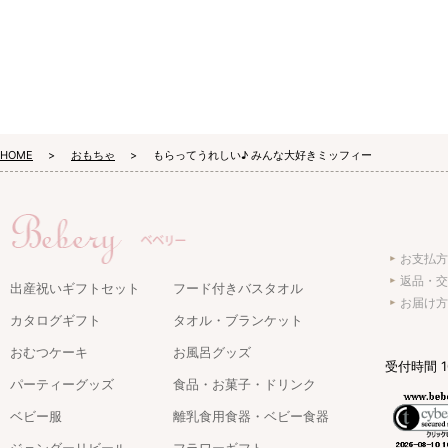
HOME
おもちゃ
もらってうれしい♪ みんな大好きミッフィー
お支払方
返品・交
出産祝いギフトセット
フード付きバスタオル
お届け方
カタログギフト
タオル・ブランケット
おむつケーキ
お風呂グッズ
受付時間 1
パーティーグッズ
食品・お菓子・ドリンク
ベビー服
離乳食用食器・ベビー食器
ジェンダーリビール
フラワーギフト