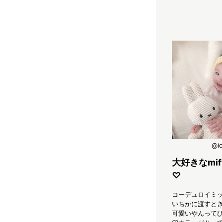
@yk_baby_r386
@ic
___
これ、めちゃいい♡
大好きなmi
♡
夜中のミルク時やおむつ替えにち
 M
ょうどいい明かり！温かみのある
る…
コーデュロイミ
柔らかい光だから寝ぼけて起きる
ーン
いちかに渡すと
あたしの目に優しい！もちろんミ
しな
可愛いやんって
オ君も眩しくない！それにミオく
 こ