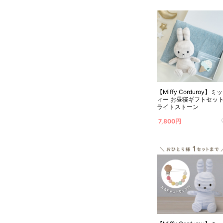
【Miffy Corduroy】ミ
ィー お昼寝ギフトセッ
ライトストーン
7,800円