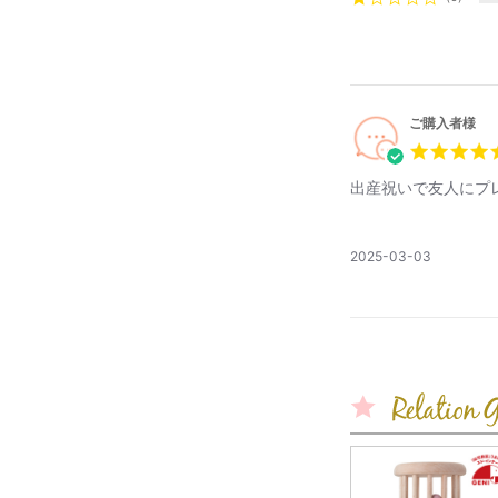
ご購入者様
出産祝いで友人にプ
公
2025-03-03
開
日