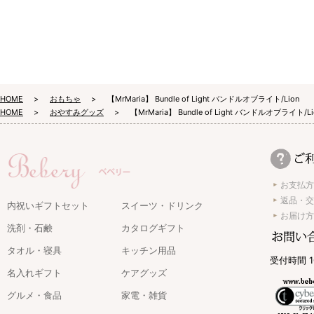
HOME
おもちゃ
【MrMaria】 Bundle of Light バンドルオブライト/Lion
HOME
おやすみグッズ
【MrMaria】 Bundle of Light バンドルオブライト/Li
お支払方
返品・交
内祝いギフトセット
スイーツ・ドリンク
お届け方
洗剤・石鹸
カタログギフト
タオル・寝具
キッチン用品
受付時間 1
名入れギフト
ケアグッズ
グルメ・食品
家電・雑貨