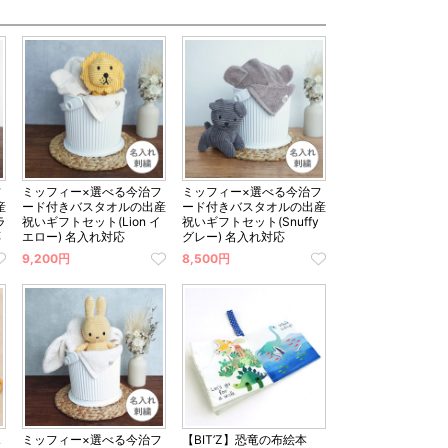
フ
ミッフィー×選べる今治フ
ミッフィー×選べる今治フ
産
ード付きバスタオルの出産
ード付きバスタオルの出産
ラ
祝いギフトセット(Lion イ
祝いギフトセット(Snuffy
応
エロー) 名入れ対応
グレー) 名入れ対応
9,200円
8,500円
木
ミッフィー×選べる今治フ
【BIT’Z】恐竜の布絵本