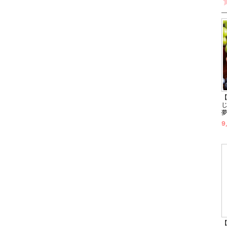
【
9
【