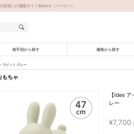
｜出産祝いの通販サイトBebery（ベベリー）
相手別から探す
価格から探す
ン ラビット グレー
おもちゃ
【Ides
レー
¥7,700