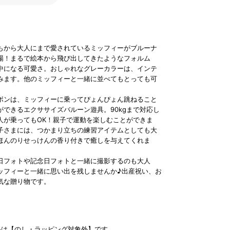
もから大人にまで愛されているミッフィーがブルーナ
場！まるで絵本から飛び出してきたようなフォルム
中になる可愛さ。おしゃれなグレーカラーは、インテ
みます。他のミッフィーと一緒に並べてもとっても可
ボンは、ミッフィーに乗ってぴょんぴょん跳ねること
ができるエクササイズバルーン遊具。90kgまで対応し
人が乗ってもOK！親子で運動を楽しむことができま
子さまには、つかまり立ちの練習アイテムとしても大
ほんのりせっけんの香り付きで癒しを与えてくれま
日フォトや記念日フォトと一緒に撮影するのも大人
ッフィーと一緒に思い出を残しませんか♪出産祝い、お
気な贈り物です。
品は【のし・ラッピング対象外】です。