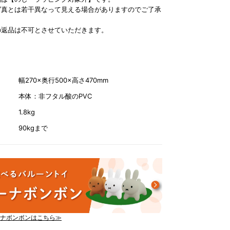
写真とは若干異なって見える場合がありますのでご了承
の返品は不可とさせていただきます。
幅270×奥行500×高さ470mm
本体：非フタル酸のPVC
1.8kg
90kgまで
ナボンボンはこちら≫