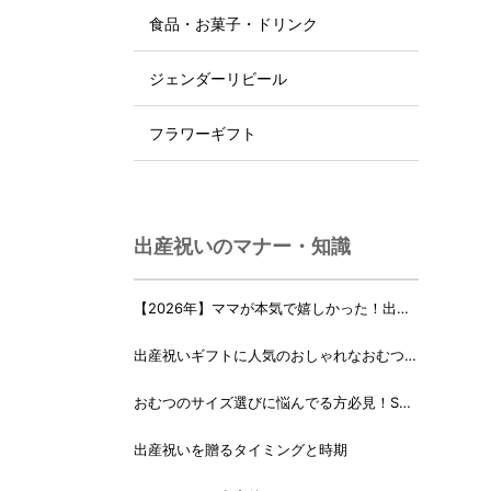
食品・お菓子・ドリンク
ジェンダーリビール
フラワーギフト
出産祝いのマナー・知識
【2026年】ママが本気で嬉しかった！出産
祝いランキング♪
出産祝いギフトに人気のおしゃれなおむつケ
ーキ・おむつボックス 21選
おむつのサイズ選びに悩んでる方必見！Sサ
イズ、Mサイズはいつからいつまで？
出産祝いを贈るタイミングと時期