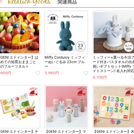
関連商品
GENI エドインター】は
Miffy Corduroy ミッフィ
ミッフィー×選べる今治
じめての知育おままごと
ーぬいぐるみ 23cm ブル
ード付きバスタオルの出
夢のフルーツタルト
ー
祝いギフトセット(Miffy 
イトストーン) 名入れ対
,900円
3,960円
9,700円
GENI エドインター】チ
【GENI エドインター】マ
【GENI エドインター】