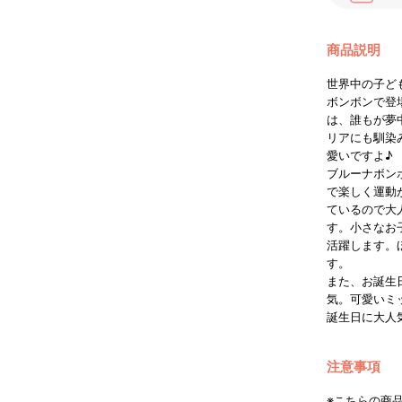
商品説明
世界中の子ど
ボンボンで登
は、誰もが夢
リアにも馴染
愛いですよ♪
ブルーナボン
で楽しく運動
ているので大
す。小さなお
活躍します。
す。
また、お誕生
気。可愛いミ
誕生日に大人
注意事項
※こちらの商