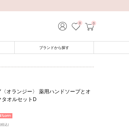
0
0
ブランドから探す
EY〈オランジー〉 薬用ハンドソープとオ
クタオルセットD
4%
OFF!
(税込)