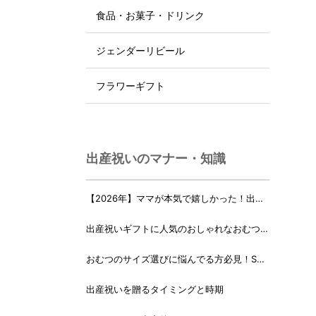
食品・お菓子・ドリンク
ジェンダーリビール
フラワーギフト
出産祝いのマナー・知識
【2026年】ママが本気で嬉しかった！出産
祝いランキング♪
出産祝いギフトに人気のおしゃれなおむつケ
ーキ・おむつボックス 21選
おむつのサイズ選びに悩んでる方必見！Sサ
イズ、Mサイズはいつからいつまで？
出産祝いを贈るタイミングと時期