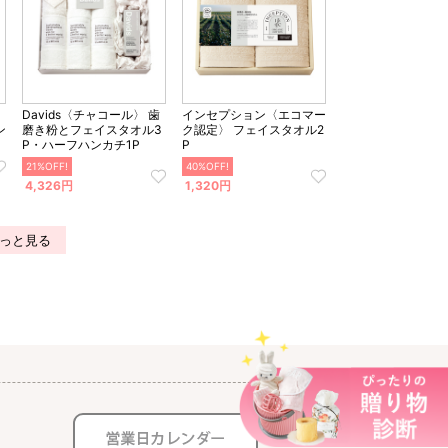
Davids〈チャコール〉 歯
インセプション〈エコマー
ン
磨き粉とフェイスタオル3
ク認定〉 フェイスタオル2
P・ハーフハンカチ1P
P
21%OFF!
40%OFF!
4,326円
1,320円
っと見る