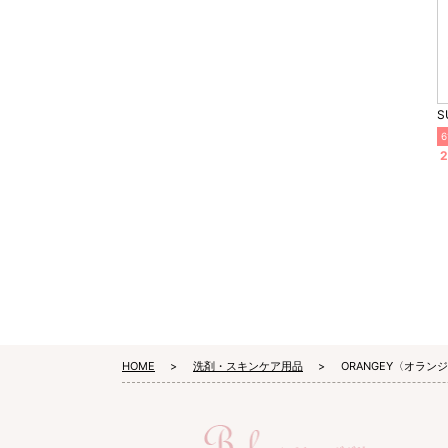
S
6
2
HOME
洗剤・スキンケア用品
ORANGEY〈オラ