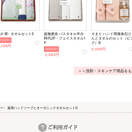
UI-翠- タオルセットE
超無撚糸 バスタオル半分
そまり ハンド用液体石け
時代2P・フェイスタオル1
んとタオルのセット（ピ
1%OFF!
P
ク）B
,126円
5,500円
34%OFF!
3,593円
＞＞洗剤・スキンケア用品をも
ンジー〉 薬用ハンドソープとオーガニックタオルセットD