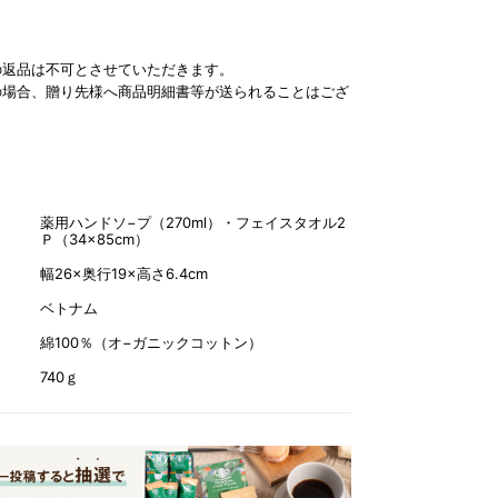
の返品は不可とさせていただきます。
の場合、贈り先様へ商品明細書等が送られることはござ
薬用ハンドソ−プ（270ml）・フェイスタオル2
Ｐ（34×85cm）
幅26×奥行19×高さ6.4cm
ベトナム
綿100％（オ−ガニックコットン）
740ｇ