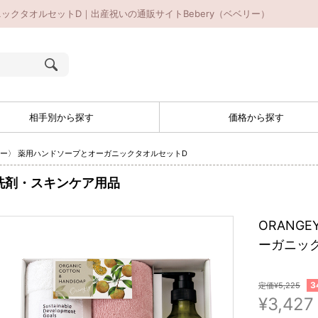
ニックタオルセットD｜出産祝いの通販サイトBebery（ベベリー）
相手別から探す
価格から探す
ンジー〉 薬用ハンドソープとオーガニックタオルセットD
洗剤・スキンケア用品
ORANG
ーガニッ
3
定価¥5,225
¥3,427