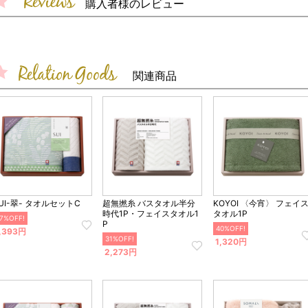
購入者様のレビュー
関連商品
UI-翠- タオルセットC
超無撚糸 バスタオル半分
KOYOI 〈今宵〉 フェイ
時代1P・フェイスタオル1
タオル1P
7%OFF!
P
40%OFF!
,393円
31%OFF!
1,320円
2,273円