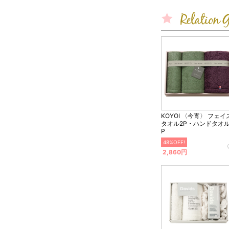
KOYOI 〈今宵〉 フェイ
タオル2P・ハンドタオル
P
48%OFF!
2,860円