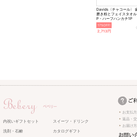
Davids〈チャコール〉 
磨き粉とフェイスタオル
P・ハーフハンカチ1P
17%OFF!
2,713円
お支払方
返品・交
内祝いギフトセット
スイーツ・ドリンク
お届け方
洗剤・石鹸
カタログギフト