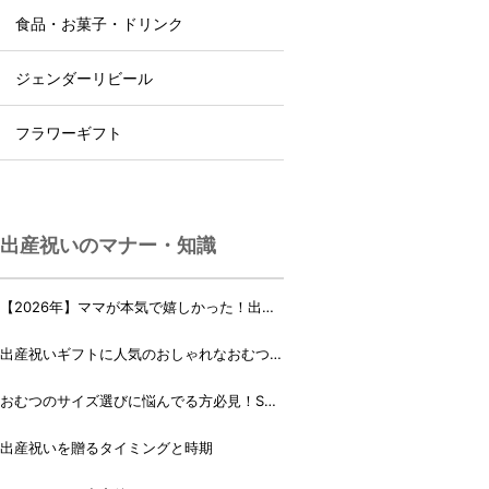
食品・お菓子・ドリンク
ジェンダーリビール
フラワーギフト
出産祝いのマナー・知識
【2026年】ママが本気で嬉しかった！出産
祝いランキング♪
出産祝いギフトに人気のおしゃれなおむつケ
ーキ・おむつボックス 21選
おむつのサイズ選びに悩んでる方必見！Sサ
イズ、Mサイズはいつからいつまで？
出産祝いを贈るタイミングと時期