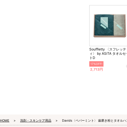
Souffletty 〈スフレッテ
ィ〉 by ASiTA タオル
トD
17%OFF!
2,713円
HOME
洗剤・スキンケア用品
Davids〈ペパーミント〉 歯磨き粉とタオルハ