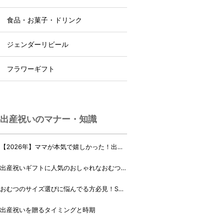
食品・お菓子・ドリンク
ジェンダーリビール
フラワーギフト
出産祝いのマナー・知識
【2026年】ママが本気で嬉しかった！出産
祝いランキング♪
出産祝いギフトに人気のおしゃれなおむつケ
ーキ・おむつボックス 21選
おむつのサイズ選びに悩んでる方必見！Sサ
イズ、Mサイズはいつからいつまで？
出産祝いを贈るタイミングと時期