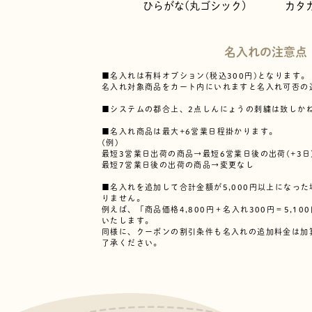
ひらがな(丸ゴシック)
カタ
名入れの注意点
■名入れは有料オプション(税込300円)となります。
名入れ対象商品をカート内にいれますと名入れ可否の
■システムの都合上、2点しんにょうの刺繍は致しか
■名入れ商品は最大+6営業日程掛かります。
(例)
最短3営業日出荷の商品→最短6営業日後の出荷(+3日
最短7営業日後の出荷の商品→変更なし
■名入れを追加して合計金額が5,000円以上になっ
りません。
例えば、「商品価格4,800円＋名入れ300円＝5,1
いたします。
同様に、クーポンの割引条件も名入れの追加料金は加
了承ください。