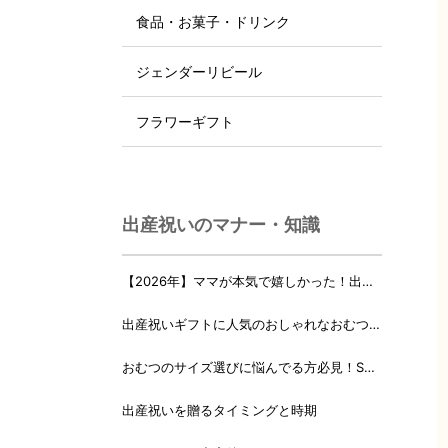
食品・お菓子・ドリンク
ジェンダーリビール
フラワーギフト
出産祝いのマナー・知識
【2026年】ママが本気で嬉しかった！出産
祝いランキング♪
出産祝いギフトに人気のおしゃれなおむつケ
ーキ・おむつボックス 21選
おむつのサイズ選びに悩んでる方必見！Sサ
イズ、Mサイズはいつからいつまで？
出産祝いを贈るタイミングと時期