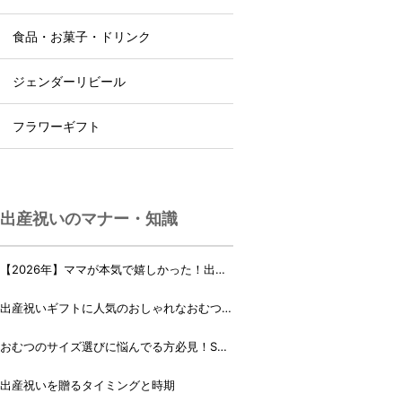
食品・お菓子・ドリンク
ジェンダーリビール
フラワーギフト
出産祝いのマナー・知識
【2026年】ママが本気で嬉しかった！出産
祝いランキング♪
出産祝いギフトに人気のおしゃれなおむつケ
ーキ・おむつボックス 21選
おむつのサイズ選びに悩んでる方必見！Sサ
イズ、Mサイズはいつからいつまで？
出産祝いを贈るタイミングと時期