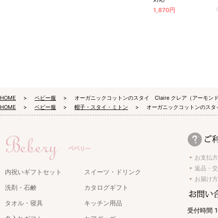
に流されな
1,870円
厳選された
オルを生産
HOME
ベビー服
オーガニックコットンのスタイ Claire クレア（アーモン
無料特典
HOME
ベビー服
帽子・スタイ・ミトン
オーガニックコットンのスタイ 
おめでとう
お支払方
返品・交
内祝いギフトセット
スイーツ・ドリンク
お届け方
40種類以上の
洗剤・石鹸
カタログギフト
ッセージカード
です。
タオル・寝具
キッチン用品
受付時間 1