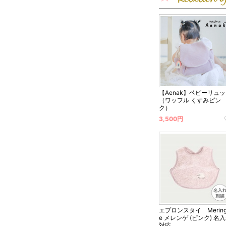
やわら
しっか
お洋服
【Aenak】ベビーリュ
（ワッフル くすみピン
デザイ
ク）
3,500円
ギフトに
エプロンスタイ Mering
e メレンゲ (ピンク) 名
今治のタオ
対応