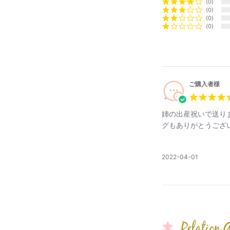
0
0
0
0
表面がガーゼで
裏面はオーガニ
(パイル：オーガ
ご購入者様
スタイ
姉の出産祝いで送り
グもありがとうござ
赤ちゃんにとっ
月〜２歳くらい
公
2022-04-01
開
日
赤ちゃんの
やさしい素