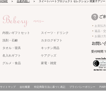
HOME
出産内祝い
スイートハートプロジェクト セレクション 焼菓子アソー
お支払方
返品・交
内祝いギフトセット
スイーツ・ドリンク
お届け方
洗剤・石鹸
カタログギフト
タオル・寝具
キッチン用品
受付時間 1
名入れギフト
ケアグッズ
グルメ・食品
家電・雑貨
サイトマップ
会社概要
特定商取引法に基づく表記
プライバシーポリシー
PIAR