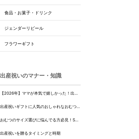
食品・お菓子・ドリンク
ジェンダーリビール
フラワーギフト
出産祝いのマナー・知識
【2026年】ママが本気で嬉しかった！出産
祝いランキング♪
出産祝いギフトに人気のおしゃれなおむつケ
ーキ・おむつボックス 21選
おむつのサイズ選びに悩んでる方必見！Sサ
イズ、Mサイズはいつからいつまで？
出産祝いを贈るタイミングと時期