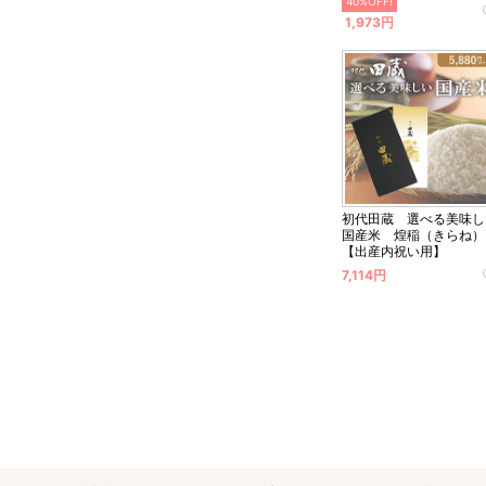
40%OFF!
1,973円
初代田蔵 選べる美味し
国産米 煌稲（きらね）
【出産内祝い用】
7,114円