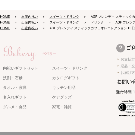
HOME
出産内祝い
スイーツ・ドリンク
AGF ブレンディ スティッ
HOME
出産内祝い
スイーツ・ドリンク
ドリンク
AGF ブレ
HOME
出産内祝い
AGF ブレンディ スティックカフェオレコレクション D
お支払方
返品・交
内祝いギフトセット
スイーツ・ドリンク
お届け方
洗剤・石鹸
カタログギフト
タオル・寝具
キッチン用品
受付時間 1
名入れギフト
ケアグッズ
グルメ・食品
家電・雑貨