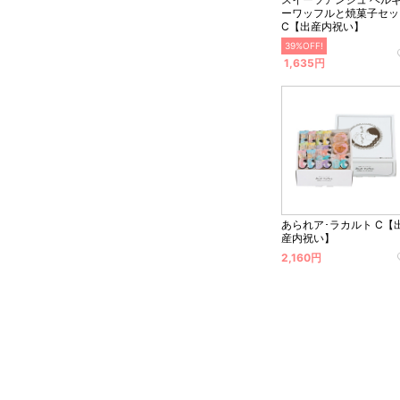
ーワッフルと焼菓子セッ
C【出産内祝い】
39%OFF!
1,635円
あられア･ラカルト C【
産内祝い】
2,160円