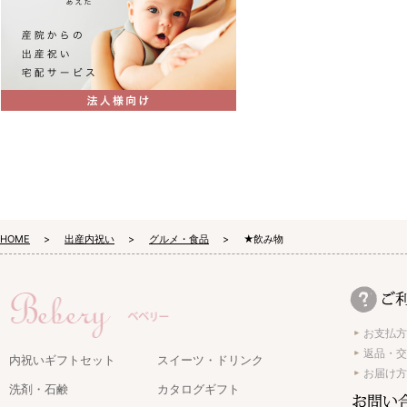
HOME
出産内祝い
グルメ・食品
★飲み物
お支払方
返品・交
内祝いギフトセット
スイーツ・ドリンク
お届け方
洗剤・石鹸
カタログギフト