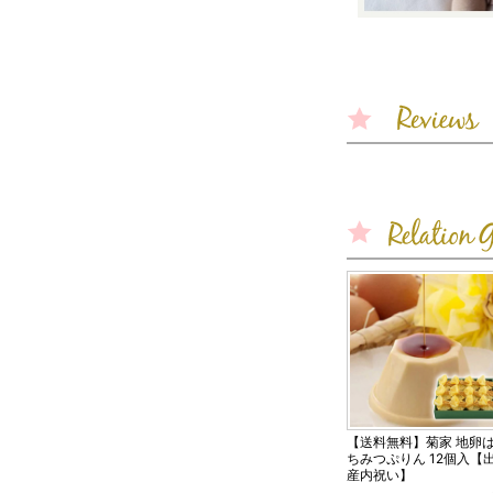
【送料無料】菊家 地卵
ちみつぷりん 12個入【
産内祝い】