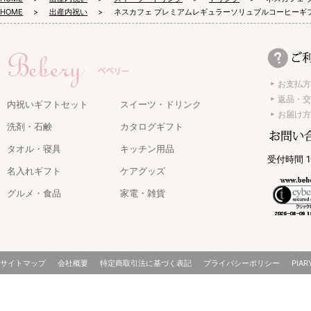
HOME
出産内祝い
ネスカフェ プレミアムレギュラーソリュブルコーヒーギフ
お支払方
返品・交
内祝いギフトセット
スイーツ・ドリンク
お届け方
洗剤・石鹸
カタログギフト
タオル・寝具
キッチン用品
受付時間 1
名入れギフト
ケアグッズ
グルメ・食品
家電・雑貨
サイトマップ
会社概要
特定商取引法に基づく表記
プライバシーポリシー
PIAR