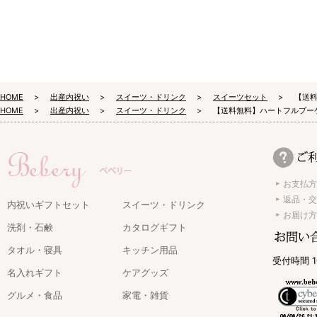
HOME
出産内祝い
スイーツ・ドリンク
スイーツセット
【送料
HOME
出産内祝い
スイーツ・ドリンク
【送料無料】ハートフルブーケ
お支払方
返品・交
内祝いギフトセット
スイーツ・ドリンク
お届け方
洗剤・石鹸
カタログギフト
タオル・寝具
キッチン用品
受付時間 1
名入れギフト
ケアグッズ
グルメ・食品
家電・雑貨