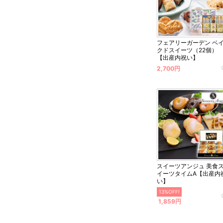
フェアリーガーデン ベ
クドスイーツ（22個）
【出産内祝い】
2,700円
スイーツアンジュ 美食
イーツタイムA【出産内
い】
13%OFF!
1,859円