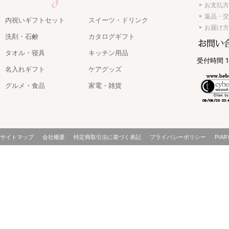
お支払方
返品・交
内祝いギフトセット
スイーツ・ドリンク
お届け方
洗剤・石鹸
カタログギフト
タオル・寝具
キッチン用品
受付時間 1
名入れギフト
ケアグッズ
グルメ・食品
家電・雑貨
サイトマップ
会社概要
特定商取引法に基づく表記
プライバシーポリシー
PIAR