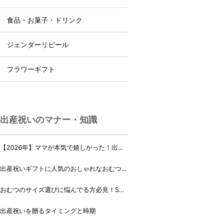
食品・お菓子・ドリンク
ジェンダーリビール
フラワーギフト
出産祝いのマナー・知識
【2026年】ママが本気で嬉しかった！出産
祝いランキング♪
出産祝いギフトに人気のおしゃれなおむつケ
ーキ・おむつボックス 21選
おむつのサイズ選びに悩んでる方必見！Sサ
イズ、Mサイズはいつからいつまで？
出産祝いを贈るタイミングと時期