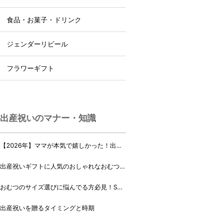
食品・お菓子・ドリンク
ジェンダーリビール
フラワーギフト
出産祝いのマナー・知識
【2026年】ママが本気で嬉しかった！出産
祝いランキング♪
出産祝いギフトに人気のおしゃれなおむつケ
ーキ・おむつボックス 21選
おむつのサイズ選びに悩んでる方必見！Sサ
イズ、Mサイズはいつからいつまで？
出産祝いを贈るタイミングと時期