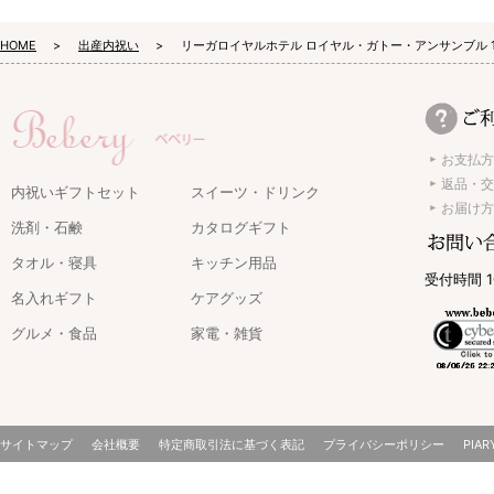
HOME
出産内祝い
リーガロイヤルホテル ロイヤル・ガトー・アンサンブル 
お支払方
返品・交
内祝いギフトセット
スイーツ・ドリンク
お届け方
洗剤・石鹸
カタログギフト
タオル・寝具
キッチン用品
受付時間 1
名入れギフト
ケアグッズ
グルメ・食品
家電・雑貨
サイトマップ
会社概要
特定商取引法に基づく表記
プライバシーポリシー
PIAR