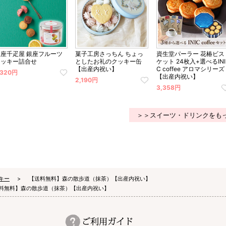
銀座千疋屋 銀座フルーツ
菓子工房さっちん ちょっ
資生堂パーラー 花椿ビス
クッキー詰合せ
としたお礼のクッキー缶
ケット 24枚入+選べるINI
【出産内祝い】
C coffee アロマシリーズ
,320円
【出産内祝い】
2,190円
3,358円
＞＞スイーツ・ドリンクをも
キー
【送料無料】森の散歩道（抹茶）【出産内祝い】
料無料】森の散歩道（抹茶）【出産内祝い】