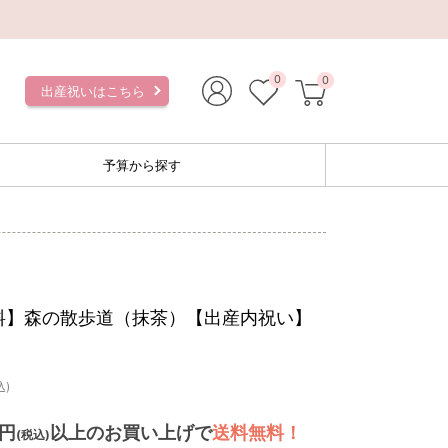
0
0
出産祝いはこちら
予算から探す
料】森の散歩道（抹茶）【出産内祝い】
込)
0円
以上のお買い上げで
送料無料！
(税込)