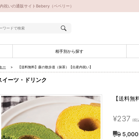
祝いの通販サイトBebery（ベベリー）
相手別から探す
キー
【送料無料】森の散歩道（抹茶）【出産内祝い】
スイーツ・ドリンク
【送料無
¥237
(税
5,00