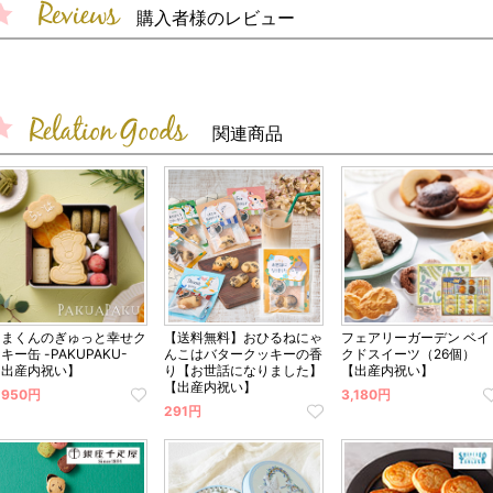
購入者様のレビュー
関連商品
くまくんのぎゅっと幸せク
【送料無料】おひるねにゃ
フェアリーガーデン ベイ
キー缶 -PAKUPAKU-
んこはバタークッキーの香
クドスイーツ（26個）
【出産内祝い】
り【お世話になりました】
【出産内祝い】
【出産内祝い】
,950円
3,180円
291円