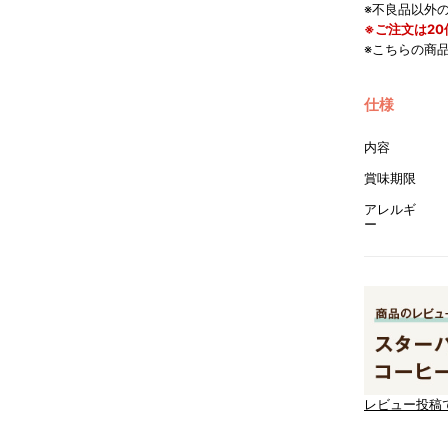
※不良品以外
※ご注文は2
※こちらの商
仕様
内容
賞味期限
アレルギ
ー
レビュー投稿