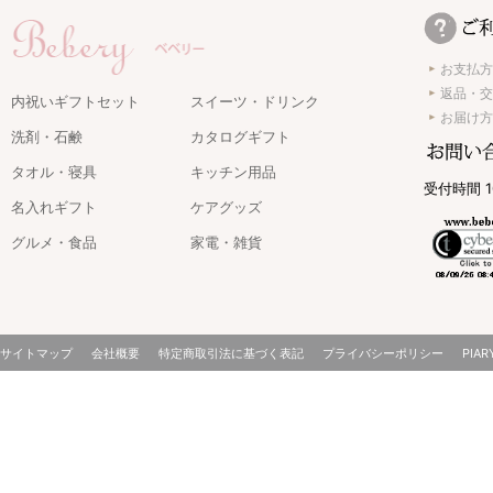
お支払方
返品・交
内祝いギフトセット
スイーツ・ドリンク
お届け方
洗剤・石鹸
カタログギフト
タオル・寝具
キッチン用品
受付時間 1
名入れギフト
ケアグッズ
グルメ・食品
家電・雑貨
サイトマップ
会社概要
特定商取引法に基づく表記
プライバシーポリシー
PIAR