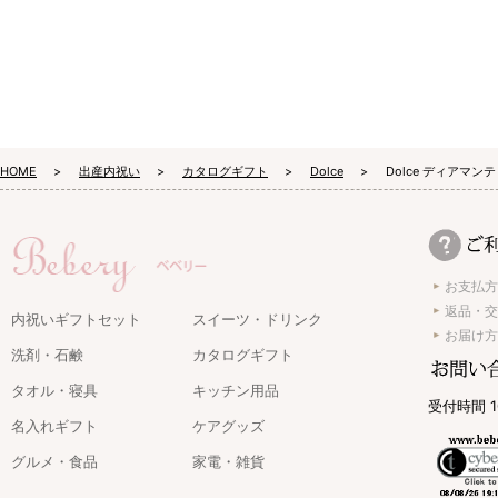
HOME
出産内祝い
カタログギフト
Dolce
Dolce ディアマ
お支払方
返品・交
内祝いギフトセット
スイーツ・ドリンク
お届け方
洗剤・石鹸
カタログギフト
タオル・寝具
キッチン用品
受付時間 1
名入れギフト
ケアグッズ
グルメ・食品
家電・雑貨