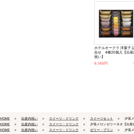
ホテルオークラ 洋菓子 
合せ 4種20個入【出産
祝い】
6,160円
HOME
出産内祝い
スイーツ・ドリンク
スイーツセット
夕張
HOME
出産内祝い
スイーツ・ドリンク
夕張メロンゼリーネオ【出産
HOME
出産内祝い
スイーツ・ドリンク
ゼリー・プリン
夕張