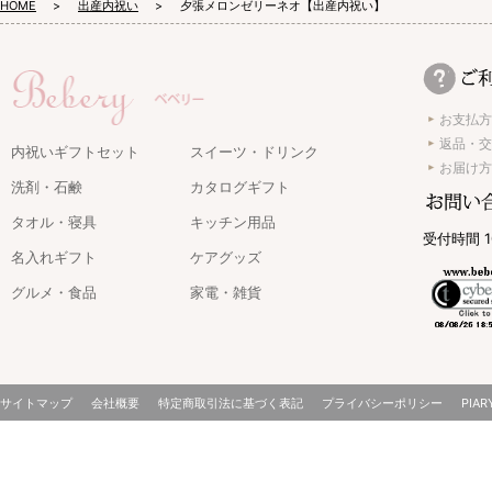
HOME
出産内祝い
夕張メロンゼリーネオ【出産内祝い】
お支払方
返品・交
内祝いギフトセット
スイーツ・ドリンク
お届け方
洗剤・石鹸
カタログギフト
タオル・寝具
キッチン用品
受付時間 1
名入れギフト
ケアグッズ
グルメ・食品
家電・雑貨
サイトマップ
会社概要
特定商取引法に基づく表記
プライバシーポリシー
PIAR