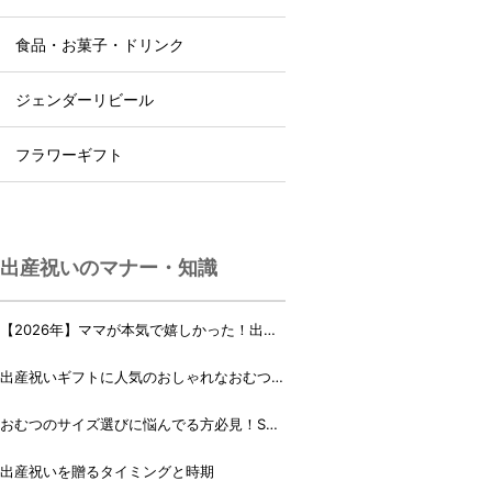
食品・お菓子・ドリンク
ジェンダーリビール
フラワーギフト
出産祝いのマナー・知識
【2026年】ママが本気で嬉しかった！出産
祝いランキング♪
出産祝いギフトに人気のおしゃれなおむつケ
ーキ・おむつボックス 21選
おむつのサイズ選びに悩んでる方必見！Sサ
イズ、Mサイズはいつからいつまで？
出産祝いを贈るタイミングと時期