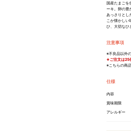
国産たまごを
ーキ。卵の豊
あっさりとし
こか懐かしい
ひ、大切なひ
注意事項
※不良品以外
※ご注文は2
※こちらの商
仕様
内容
賞味期限
アレルギー