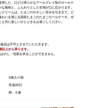
使用した、口どけ滑らかなアールグレイ味のロールケ
かな風味と、ふんわりとした生地が口に広がります。
たクリームは、たまごのやさしい甘みを引き立て、ど
味わいを感じる国産たまごのたまごロールケーキ。ぜ
とと共に楽しいひとときをお過ごしください。
の返品は不可とさせていただきます。
5個以上から承ります。
品はのし・包装を承ることができません。
5個入×1袋
常温95日
卵、小麦