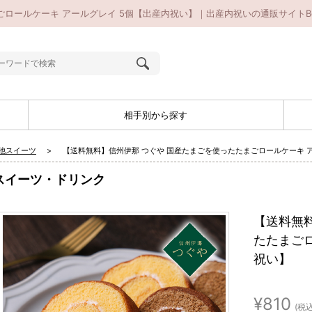
ロールケーキ アールグレイ 5個【出産内祝い】｜出産内祝いの通販サイトBe
相手別から探す
他スイーツ
【送料無料】信州伊那 つぐや 国産たまごを使ったたまごロールケーキ 
スイーツ・ドリンク
【送料無
たたまごロ
祝い】
¥810
(税込