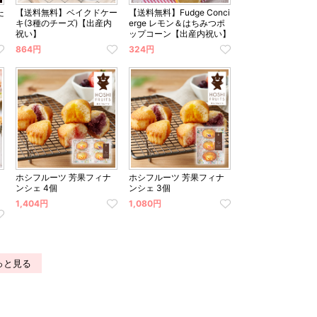
た
【送料無料】ベイクドケー
【送料無料】Fudge Conci
キ(3種のチーズ)【出産内
erge レモン＆はちみつポ
祝い】
ップコーン【出産内祝い】
864円
324円
ホシフルーツ 芳果フィナ
ホシフルーツ 芳果フィナ
ンシェ 4個
ンシェ 3個
1,404円
1,080円
っと見る