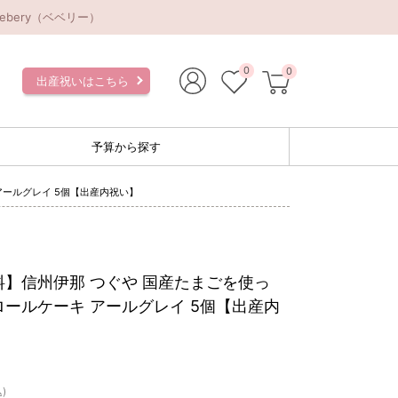
bery（ベベリー）
0
0
出産祝いはこちら
予算から探す
アールグレイ 5個【出産内祝い】
料】信州伊那 つぐや 国産たまごを使っ
ールケーキ アールグレイ 5個【出産内
)