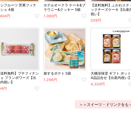
ホシフルーツ 芳果フィナ
ホテルオークラ ケーキ&ブ
【送料無料】ふかわステ
シェ 4個
ラウニー&クッキー 5個
ックチーズケーキ【出産
祝い】
,404円
1,080円
259円
【送料無料】プチフィナン
旅するポテト 5袋
大橋珍味堂 ギフト ポット
シェ フランボワーズ【出
4品詰合せ【出産内祝い
1,296円
産内祝い】
4,320円
94円
＞＞スイーツ・ドリンクをも