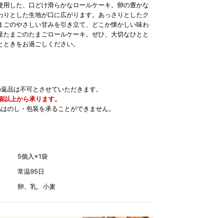
使用した、口どけ滑らかなロールケーキ。卵の豊かな
わりとした生地が口に広がります。あっさりとしたク
まごのやさしい甘みを引き立て、どこか懐かしい味わ
産たまごのたまごロールケーキ。ぜひ、大切なひとと
とときをお過ごしください。
の返品は不可とさせていただきます。
5個以上から承ります。
品はのし・包装を承ることができません。
5個入×1袋
常温95日
卵、乳、小麦