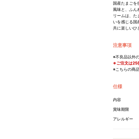
国産たまごを
風味と、ふん
リームは、た
いを感じる国
共に楽しいひ
注意事項
※不良品以外
※ご注文は2
※こちらの商
仕様
内容
賞味期限
アレルギー