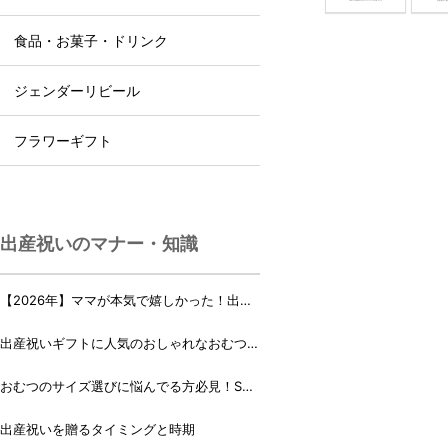
食品・お菓子・ドリンク
ジェンダーリビール
フラワーギフト
出産祝いのマナー・知識
【2026年】ママが本気で嬉しかった！出産
祝いランキング♪
出産祝いギフトに人気のおしゃれなおむつケ
ーキ・おむつボックス 21選
おむつのサイズ選びに悩んでる方必見！Sサ
イズ、Mサイズはいつからいつまで？
出産祝いを贈るタイミングと時期