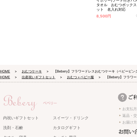
イボリー)フード付きバ
タオル おむつボックス
ット 名入れ対応
8,500円
HOME
おむつケーキ
【Bebery】フラワードレスおむつケーキ（ベビーピン
HOME
出産祝いギフトセット
おむつ＋ベビー服
【Bebery】フラ
お支払方
返品・交
内祝いギフトセット
スイーツ・ドリンク
お届け方
洗剤・石鹸
カタログギフト