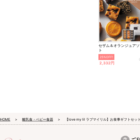
セザム＆オランジュアソ
ト
25%OFF!
2,332円
HOME
離乳食・ベビー食器
【love my lil ラブマイリル】お食事ギフトセ