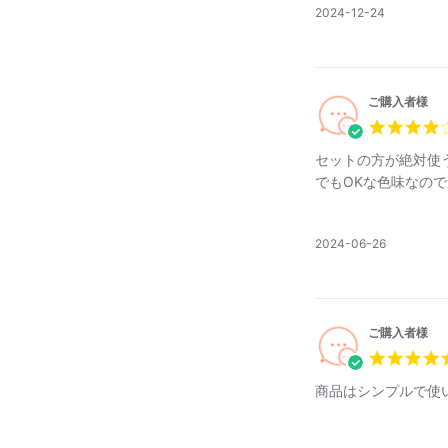
公
2024-12-24
開
日
ご購入者様
セットの方が絶対使
でもOKな色味なの
公
2024-06-26
開
日
ご購入者様
商品はシンプルで使