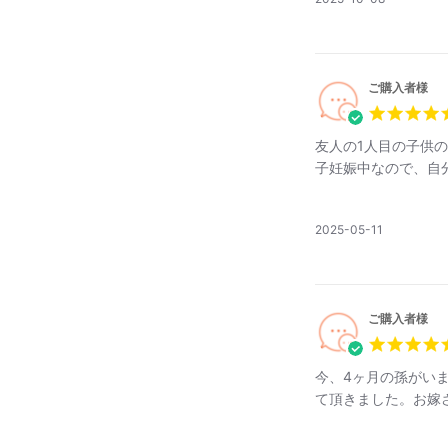
公
開
日
ご購入者様
友人の1人目の子供
子妊娠中なので、自分
公
2025-05-11
開
日
ご購入者様
今、4ヶ月の孫がい
て頂きました。お嫁さ