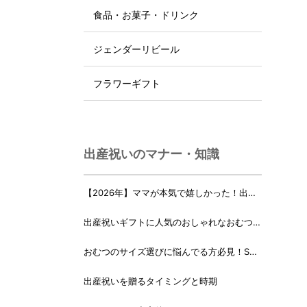
食品・お菓子・ドリンク
ジェンダーリビール
フラワーギフト
出産祝いのマナー・知識
【2026年】ママが本気で嬉しかった！出産
祝いランキング♪
出産祝いギフトに人気のおしゃれなおむつケ
ーキ・おむつボックス 21選
おむつのサイズ選びに悩んでる方必見！Sサ
イズ、Mサイズはいつからいつまで？
出産祝いを贈るタイミングと時期