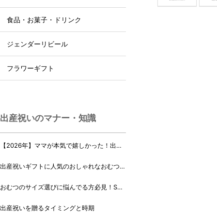
食品・お菓子・ドリンク
ジェンダーリビール
フラワーギフト
出産祝いのマナー・知識
【2026年】ママが本気で嬉しかった！出産
祝いランキング♪
出産祝いギフトに人気のおしゃれなおむつケ
ーキ・おむつボックス 21選
おむつのサイズ選びに悩んでる方必見！Sサ
イズ、Mサイズはいつからいつまで？
出産祝いを贈るタイミングと時期