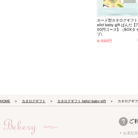
カード型カタログギフト 
ello! baby gift ぱんだ【
00円コース】（BOXタ
プ）
8,580円
HOME
カタログギフト
カタログギフト hello! baby gift
カタログギフト 
お支払方