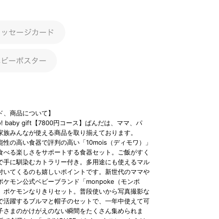
ド、商品について】
lo! baby gift【7800円コース】ぱんだは、ママ、パ
家族みんなが使える商品を取り揃えております。
性の高い食器で評判の高い「10mois（ディモワ）」
食べる楽しさをサポートする食器セット。ご飯がすく
で手に馴染むカトラリー付き。多用途にも使えるマル
付いてくるのも嬉しいポイントです。新世代のママや
ケモン公式ベビーブランド「monpoke（モンポ
、ポケモンなりきりセット。普段使いから写真撮影な
で活躍するブルマと帽子のセットで、一年中使えて可
子さまのかけがえのない瞬間をたくさん集められま