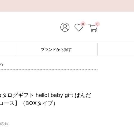
0
0
ブランドから探す
プ）
ログギフト hello! baby gift ぱんだ
円コース】（BOXタイプ）
(税込)