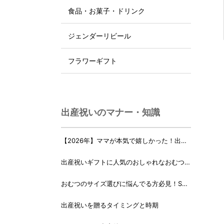
食品・お菓子・ドリンク
ジェンダーリビール
フラワーギフト
出産祝いのマナー・知識
【2026年】ママが本気で嬉しかった！出産
祝いランキング♪
出産祝いギフトに人気のおしゃれなおむつケ
ーキ・おむつボックス 21選
おむつのサイズ選びに悩んでる方必見！Sサ
イズ、Mサイズはいつからいつまで？
出産祝いを贈るタイミングと時期