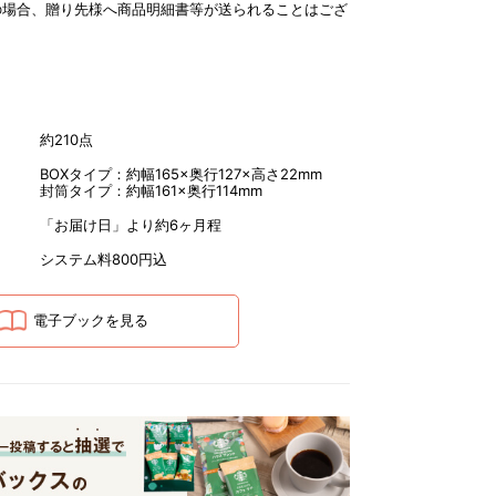
の場合、贈り先様へ商品明細書等が送られることはござ
約210点
BOXタイプ：約幅165×奥行127×高さ22mm
封筒タイプ：約幅161×奥行114mm
「お届け日」より約6ヶ月程
システム料800円込
電子ブックを見る