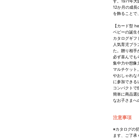
す。1971年
12か月の成
を飾ることで
【カード型 hell
ベビーの誕生
カタログギフ
人気育児ブラ
た。贈り相手
必ず喜んでも
集中力や想像
マルチケット
やおしゃれな
に参加できる
コンパクトで
簡単に商品選
なお子さまへ
注意事項
※カタログの
ます、ご了承