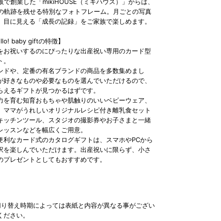
大阪で創業した「mikiHOUSE（ミキハウス）」からは、
長の軌跡を残せる特別なフォトフレーム。月ごとの写真
、目に見える「成長の記録」をご家族で楽しめます。
o! baby giftの特徴】
をお祝いするのにぴったりな出産祝い専用のカード型
ト。
ンドや、定番の有名ブランドの商品を多数集めまし
が好きなものや必要なものを選んでいただけるので、
らえるギフトが見つかるはずです。
力を育む知育おもちゃや肌触りのいいベビーウェア、
。ママがうれしいオリジナルレシピ付き離乳食セット
キッチンツール、スタジオの撮影券やお子さまと一緒
レッスンなどを幅広くご用意。
便利なカード式のカタログギフトは、スマホやPCから
択を楽しんでいただけます。出産祝いに限らず、小さ
のプレゼントとしてもおすすめです。
切り替え時期によっては表紙と内容が異なる事がござい
ください。