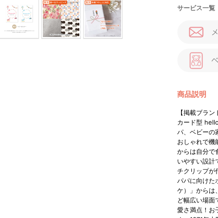
サービス一覧
商品説明
【掲載ブラン
カード型 hel
パ、ベビーの
おしゃれで機能
からは自分で
いやすい設計
チクリップが
パパに向けたポ
ケ）」からは
ど幅広い場面
愛さ満点！お