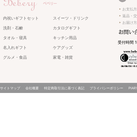
お支払方
返品・交
内祝いギフトセット
スイーツ・ドリンク
お届け方
洗剤・石鹸
カタログギフト
タオル・寝具
キッチン用品
受付時間 1
名入れギフト
ケアグッズ
グルメ・食品
家電・雑貨
サイトマップ
会社概要
特定商取引法に基づく表記
プライバシーポリシー
PIAR