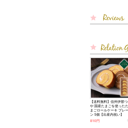
【送料無料】信州伊那つ
や 国産たまごを使った
まごロールケーキ プレ
ン 5個【出産内祝い】
810円