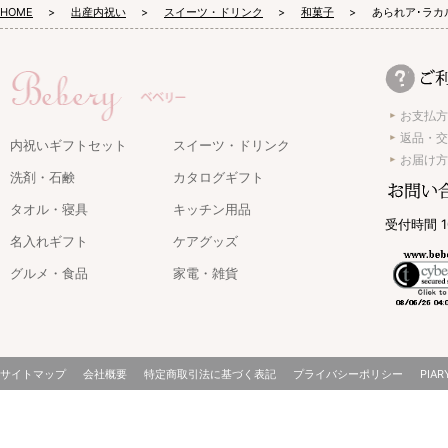
HOME
出産内祝い
スイーツ・ドリンク
和菓子
あられア･ラカ
お支払方
返品・交
内祝いギフトセット
スイーツ・ドリンク
お届け方
洗剤・石鹸
カタログギフト
タオル・寝具
キッチン用品
受付時間 1
名入れギフト
ケアグッズ
グルメ・食品
家電・雑貨
サイトマップ
会社概要
特定商取引法に基づく表記
プライバシーポリシー
PIAR