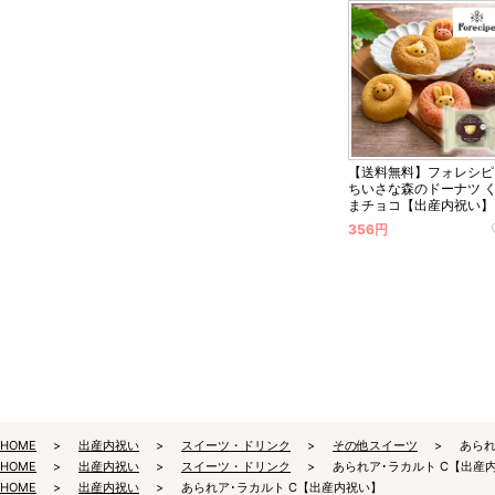
【送料無料】フォレシピ
ちいさな森のドーナツ 
まチョコ【出産内祝い】
356円
HOME
出産内祝い
スイーツ・ドリンク
その他スイーツ
あられ
HOME
出産内祝い
スイーツ・ドリンク
あられア･ラカルト C【出産
HOME
出産内祝い
あられア･ラカルト C【出産内祝い】