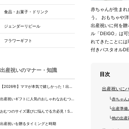
赤ちゃんが生まれ
食品・お菓子・ドリンク
う。 おもちゃや
出産祝いに何を贈
ジェンダーリビール
ル「DEIGO」
フラワーギフト
れてきたことには
付きバスタオルD
出産祝いのマナー・知識
目次
【2026年】ママが本気で嬉しかった！出産
出産祝いに
祝いランキング♪
出産祝いギフトに人気のおしゃれなおむつケ
赤ちゃん
ーキ・おむつボックス 21選
出産準備
おむつのサイズ選びに悩んでる方必見！Sサ
イズ、Mサイズはいつからいつまで？
他の出産
出産祝いを贈るタイミングと時期