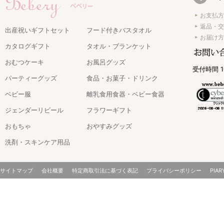
お支払方
返品・交
出産祝いギフトセット
フード付きバスタオル
お届け方
カタログギフト
タオル・ブランケット
おむつケーキ
お風呂グッズ
受付時間 1
パーティーグッズ
食品・お菓子・ドリンク
ベビー服
離乳食用食器・ベビー食器
ジェンダーリビール
フラワーギフト
おもちゃ
おやすみグッズ
洗剤・スキンケア用品
サイトマップ
会社概要
特定商取引法に基づく表記
プライバシーポリシー
PIAR