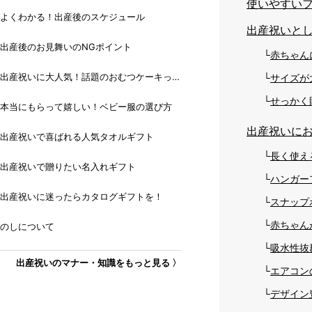
使いやすい
よくわかる！出産後のスケジュール
出産祝いと
出産後のお見舞いのNGポイント
赤ちゃん
出産祝いに大人気！話題のおむつケーキっ
サイズが
て？
せっかく
本当にもらって嬉しい！ベビー服の選び方
出産祝いにお
出産祝いで喜ばれる人気タオルギフト
長く使え
出産祝いで贈りたい名入れギフト
ハンガー
出産祝いに迷ったらカタログギフトを！
スナップ
赤ちゃん
のしについて
吸水性抜
出産祝いのマナー・知識をもっと見る 〉
エアコン
デザイン