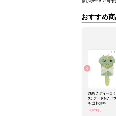
使いやすさと可愛
おすすめ商
DEIGO ディーゴ (ユニコ
DEIGO ディーゴ (ライオ
ーン) フードタオル&ソッ
ン) フード付きバスタオ
クス ギフトセット 送料
ル 送料無料
無料
※品切れ中です
※品切れ中です
6,500円
4,620円
DEIGO ディーゴ 
ス) フード付きバ
ル 送料無料
4,620円