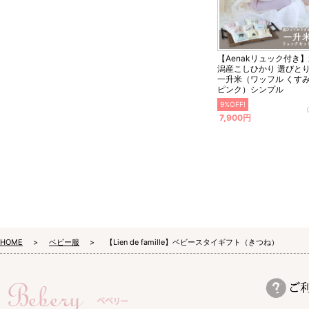
【Aenakリュック付き
潟産こしひかり 選びと
一升米（ワッフル くす
ピンク）シンプル
9%OFF!
7,900円
HOME
ベビー服
【Lien de famille】ベビースタイギフト（きつね）