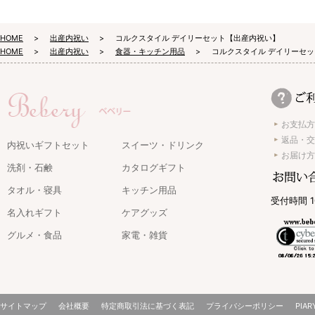
HOME
出産内祝い
コルクスタイル デイリーセット【出産内祝い】
HOME
出産内祝い
食器・キッチン用品
コルクスタイル デイリーセ
お支払方
返品・交
内祝いギフトセット
スイーツ・ドリンク
お届け方
洗剤・石鹸
カタログギフト
タオル・寝具
キッチン用品
受付時間 1
名入れギフト
ケアグッズ
グルメ・食品
家電・雑貨
サイトマップ
会社概要
特定商取引法に基づく表記
プライバシーポリシー
PIAR