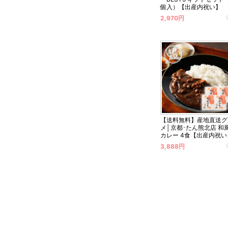
個入）【出産内祝い】
2,970円
【送料無料】産地直送グ
メ│京都･たん熊北店 和
カレー 4食【出産内祝い
3,888円