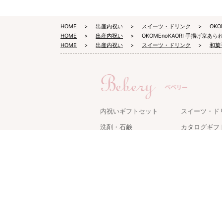
HOME
出産内祝い
スイーツ・ドリンク
OK
HOME
出産内祝い
OKOMEnoKAORI 手揚げ京あ
HOME
出産内祝い
スイーツ・ドリンク
和菓
内祝いギフトセット
スイーツ・ド
洗剤・石鹸
カタログギフ
タオル・寝具
キッチン用品
名入れギフト
ケアグッズ
グルメ・食品
家電・雑貨