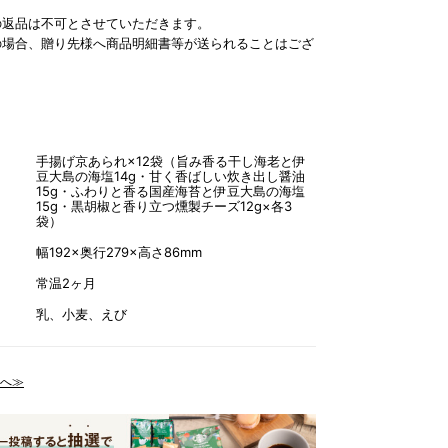
の返品は不可とさせていただきます。
の場合、贈り先様へ商品明細書等が送られることはござ
手揚げ京あられ×12袋（旨み香る干し海老と伊
豆大島の海塩14g・甘く香ばしい炊き出し醤油
15g・ふわりと香る国産海苔と伊豆大島の海塩
15g・黒胡椒と香り立つ燻製チーズ12g×各3
袋）
幅192×奥行279×高さ86mm
常温2ヶ月
乳、小麦、えび
へ≫