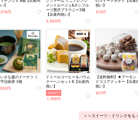
フィナンシェ 8個【出産内
シファーム ミニアレンジ
のスイートポテト【出産
祝い】
メントルージュ&ホシフル
祝い】
ーツ贅沢ブラウニー3個
,376円
313円
【出産内祝い】
3,993円
ちいさな森のドーナツ く
ドトールコーヒー＆バウム
【送料無料】★アーモン
宇治抹茶 3個
クーヘンセットB【出産内
ドココアクッキー【出産
祝い】
祝い】
,350円
421円
18%OFF!
1,766円
＞＞スイーツ・ドリンクをも