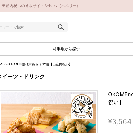
】｜出産内祝いの通販サイトBebery（ベベリー）
相手別から探す
OMEnoKAORI 手揚げ京あられ 12袋【出産内祝い】
スイーツ・ドリンク
OKOMEn
祝い】
¥3,564