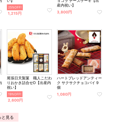
内
い】
ョコラ チーズケーキ【出
産内祝い】
25%OFF!
3,800円
1,215円
尾張日天製菓 職人こだわ
ハートブレッドアンティー
内
りおかき詰合せD【出産内
ク サクサクチョコパイ 9
祝い】
個
1,080円
19%OFF!
2,600円
っと見る