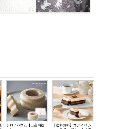
豆
シロノバウム【出産内祝
【送料無料】ゴディバ シ