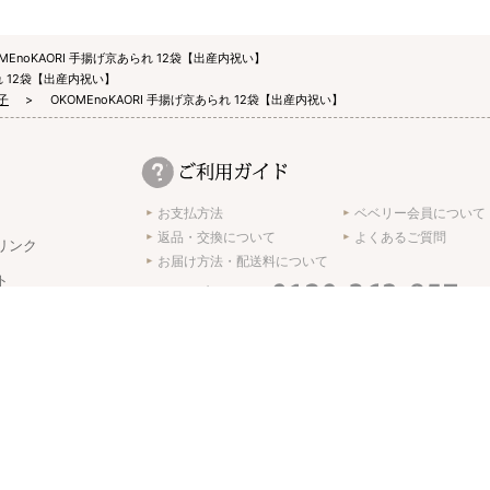
OMEnoKAORI 手揚げ京あられ 12袋【出産内祝い】
られ 12袋【出産内祝い】
子
OKOMEnoKAORI 手揚げ京あられ 12袋【出産内祝い】
お支払方法
ベベリー会員について
返品・交換について
よくあるご質問
リンク
お届け方法・配送料について
ト
受付時間 10:00 ～ 17:00 ※土日･祝日休み