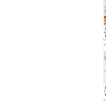
【
3
2