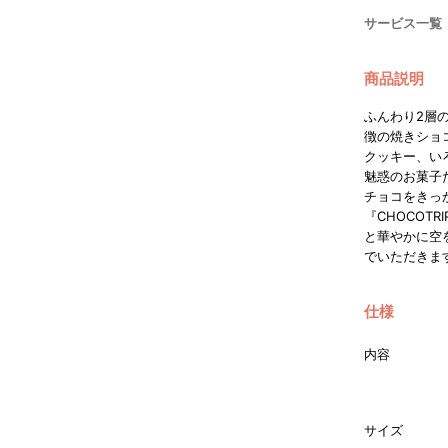
サービス一覧
商品説明
ふんわり2層
徴の焼きショ
クッキー、い
魅惑のお菓子
チョコをきっ
『CHOCOT
と華やかに空
でいただきま
仕様
内容
サイズ