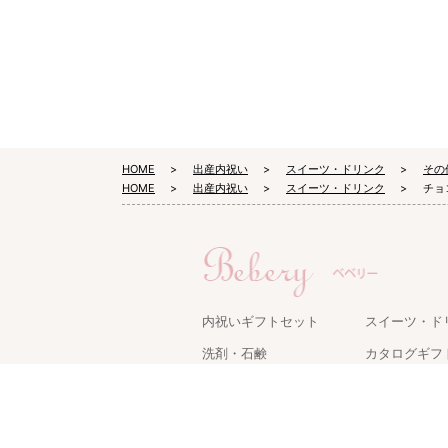
HOME
出産内祝い
スイーツ・ドリンク
その
HOME
出産内祝い
スイーツ・ドリンク
チョ
内祝いギフトセット
スイーツ・ド
洗剤・石鹸
カタログギフ
タオル・寝具
キッチン用品
名入れギフト
ケアグッズ