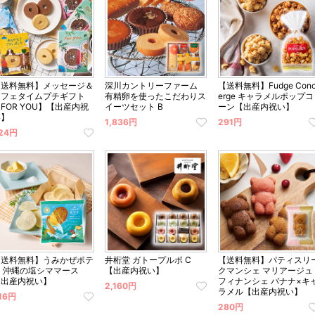
【送料無料】メッセージ＆
深川カントリーファーム
【送料無料】Fudge Conc
カフェタイムプチギフト
有精卵を使ったこだわりス
erge キャラメルポップコ
FOR YOU】【出産内祝
イーツセット B
ーン【出産内祝い】
い】
1,836円
291円
24円
【送料無料】うみかぜポテ
井桁堂 ガトープルポ C
【送料無料】パティスリ
ト 沖縄の塩シママース
【出産内祝い】
クマンシェ マリアージュ
【出産内祝い】
フィナンシェ バナナ×キ
2,160円
ラメル【出産内祝い】
16円
280円