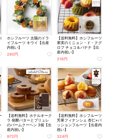
i
ホシフルーツ 太陽のドラ
【送料無料】ホシフルーツ
イフルーツ キウイ【出産
果実のミニョン・ド・クグ
内祝い】
ロフ チョコ＆バナナ【出
産内祝い】
280円
216円
ー
【送料無料】ホテルオーク
【送料無料】ホシフルーツ
ラ 発酵バターとブリュレ
芳果フィナンシェ 杏仁×パ
ャ
のバームクーヘン 3個【出
ッションフルーツ【出産内
産内祝い】
祝い】
972円
324円