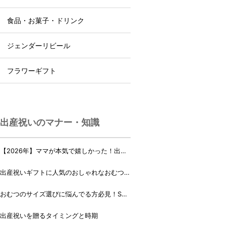
食品・お菓子・ドリンク
ジェンダーリビール
フラワーギフト
出産祝いのマナー・知識
【2026年】ママが本気で嬉しかった！出産
祝いランキング♪
出産祝いギフトに人気のおしゃれなおむつケ
ーキ・おむつボックス 21選
おむつのサイズ選びに悩んでる方必見！Sサ
イズ、Mサイズはいつからいつまで？
出産祝いを贈るタイミングと時期