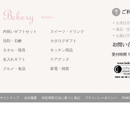
お支払方
返品・交
内祝いギフトセット
スイーツ・ドリンク
お届け方
洗剤・石鹸
カタログギフト
タオル・寝具
キッチン用品
受付時間 1
名入れギフト
ケアグッズ
グルメ・食品
家電・雑貨
サイトマップ
会社概要
特定商取引法に基づく表記
プライバシーポリシー
PIAR