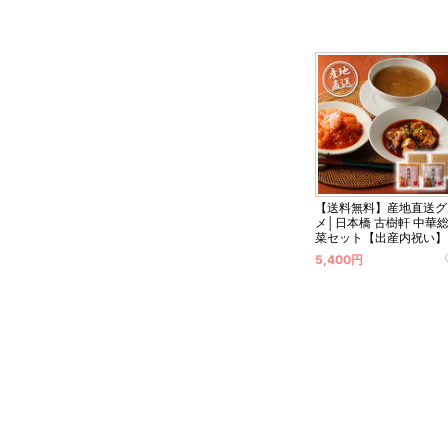
【送料無料】産地直送グ
メ│日本橋 古樹軒 中華
菜セット【出産内祝い】
5,400円