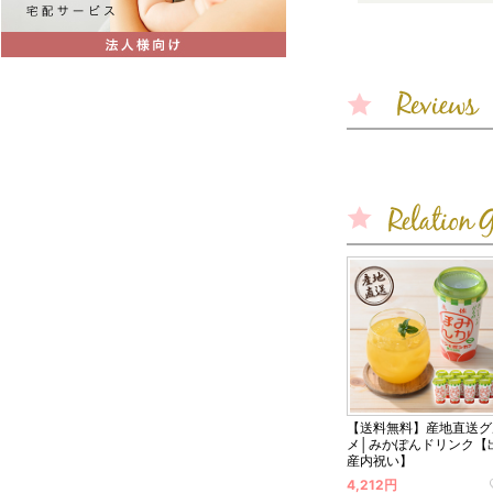
【送料無料】産地直送グ
メ│みかぽんドリンク【
産内祝い】
4,212円