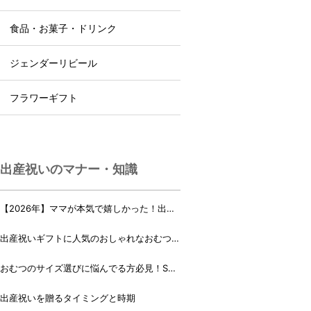
食品・お菓子・ドリンク
ジェンダーリビール
フラワーギフト
出産祝いのマナー・知識
【2026年】ママが本気で嬉しかった！出産
祝いランキング♪
出産祝いギフトに人気のおしゃれなおむつケ
ーキ・おむつボックス 21選
おむつのサイズ選びに悩んでる方必見！Sサ
イズ、Mサイズはいつからいつまで？
出産祝いを贈るタイミングと時期