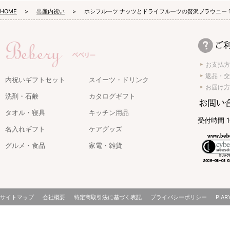
HOME
出産内祝い
ホシフルーツ ナッツとドライフルーツの贅沢ブラウニー 
お支払方
返品・交
内祝いギフトセット
スイーツ・ドリンク
お届け方
洗剤・石鹸
カタログギフト
タオル・寝具
キッチン用品
受付時間 1
名入れギフト
ケアグッズ
グルメ・食品
家電・雑貨
サイトマップ
会社概要
特定商取引法に基づく表記
プライバシーポリシー
PIAR