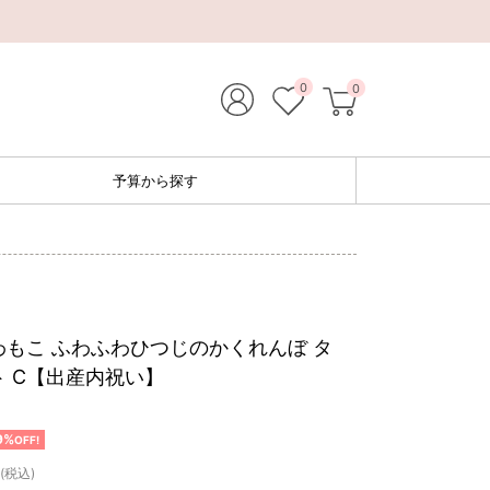
0
0
予算から探す
わもこ ふわふわひつじのかくれんぼ タ
 C【出産内祝い】
9%
OFF!
(税込)