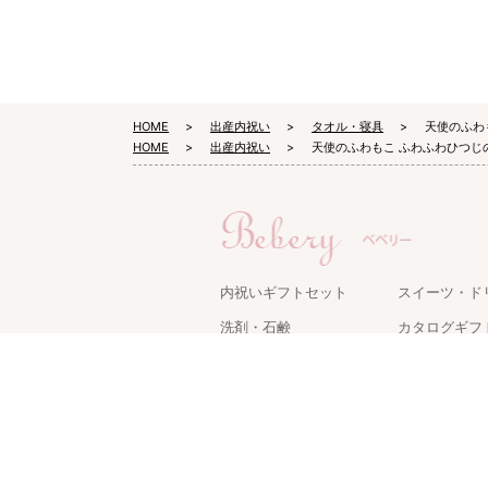
HOME
出産内祝い
タオル・寝具
天使のふわ
HOME
出産内祝い
天使のふわもこ ふわふわひつじ
内祝いギフトセット
スイーツ・ド
洗剤・石鹸
カタログギフ
タオル・寝具
キッチン用品
名入れギフト
ケアグッズ
グルメ・食品
家電・雑貨