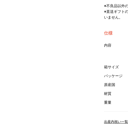
※不良品以外
※直送ギフト
いません。
仕様
内容
箱サイズ
パッケージ
原産国
材質
重量
出産内祝い一覧