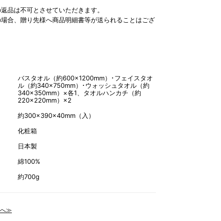
の返品は不可とさせていただきます。
の場合、贈り先様へ商品明細書等が送られることはござ
バスタオル（約600×1200mm）･フェイスタオ
ル（約340×750mm）･ウォッシュタオル（約
340×350mm）×各1、タオルハンカチ（約
220×220mm）×2
約300×390×40mm（入）
化粧箱
日本製
綿100%
約700g
へ≫