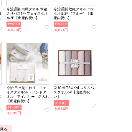
今治謹製 白織タオル 木箱
今治謹製 紋織タオル バス
2
入りバス1P･フェイスタオ
タオル2P（ブルー）【出
祝
ル2P【出産内祝い】
産内祝い】
17%OFF!
15%OFF!
4,520円
4,671円
今治 日々是ふわり フェ
OUCHI TSUKAI スリムバ
イスタオル2P・ハンドタ
スタオル5P【出産内祝
産
オル アイボリー 名入れ
い】
【出産内祝い】
39%OFF!
38%OFF!
6,630円
1,695円
見る