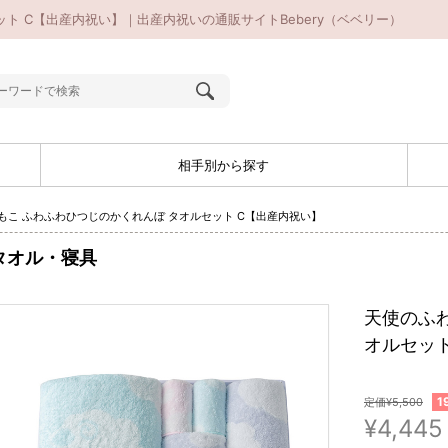
ト C【出産内祝い】｜出産内祝いの通販サイトBebery（ベベリー）
相手別から探す
もこ ふわふわひつじのかくれんぼ タオルセット C【出産内祝い】
タオル・寝具
天使のふ
オルセット
1
定価¥5,500
¥4,445