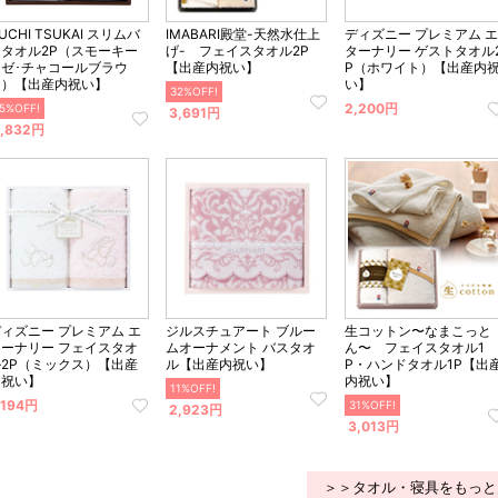
UCHI TSUKAI スリムバ
IMABARI殿堂-天然水仕上
ディズニー プレミアム エ
スタオル2P（スモーキー
げ- フェイスタオル2P
ターナリー ゲストタオル
ロゼ･チャコールブラウ
【出産内祝い】
P（ホワイト）【出産内
ン）【出産内祝い】
い】
32%OFF!
2,200円
5%OFF!
3,691円
,832円
ィズニー プレミアム エ
ジルスチュアート ブルー
生コットン〜なまこっと
ターナリー フェイスタオ
ムオーナメント バスタオ
ん〜 フェイスタオル1
ル2P（ミックス）【出産
ル【出産内祝い】
P・ハンドタオル1P【出
内祝い】
内祝い】
11%OFF!
,194円
31%OFF!
2,923円
3,013円
＞＞タオル・寝具をもっと