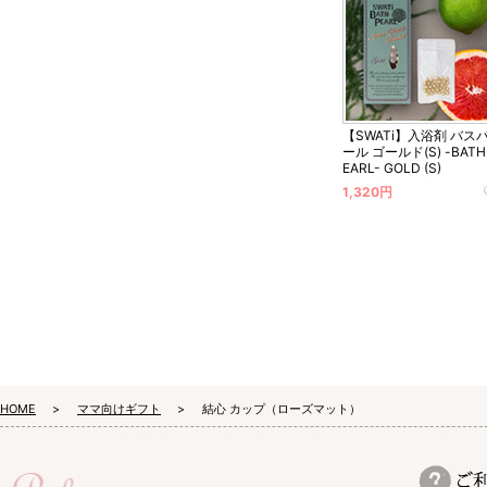
【SWATi】入浴剤 バス
ール ゴールド(S) -BATH
EARL- GOLD (S)
1,320円
HOME
ママ向けギフト
結心 カップ（ローズマット）