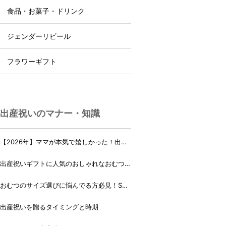
食品・お菓子・ドリンク
ジェンダーリビール
フラワーギフト
出産祝いのマナー・知識
【2026年】ママが本気で嬉しかった！出産
祝いランキング♪
出産祝いギフトに人気のおしゃれなおむつケ
ーキ・おむつボックス 21選
おむつのサイズ選びに悩んでる方必見！Sサ
イズ、Mサイズはいつからいつまで？
出産祝いを贈るタイミングと時期