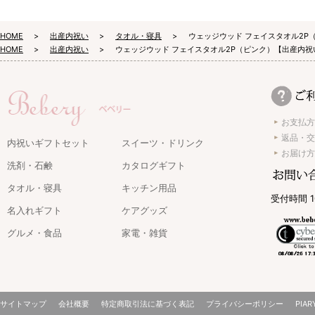
HOME
出産内祝い
タオル・寝具
ウェッジウッド フェイスタオル2P
HOME
出産内祝い
ウェッジウッド フェイスタオル2P（ピンク）【出産内祝
お支払方
返品・交
内祝いギフトセット
スイーツ・ドリンク
お届け方
洗剤・石鹸
カタログギフト
タオル・寝具
キッチン用品
受付時間 1
名入れギフト
ケアグッズ
グルメ・食品
家電・雑貨
サイトマップ
会社概要
特定商取引法に基づく表記
プライバシーポリシー
PIAR