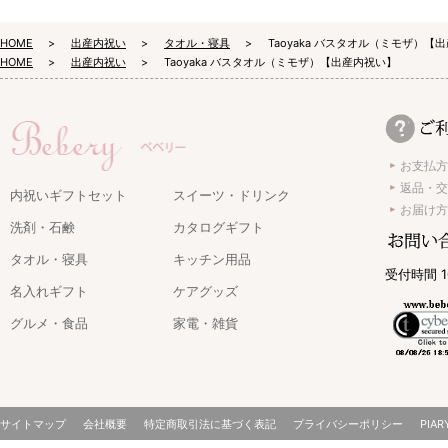
HOME
出産内祝い
タオル・寝具
Taoyaka バスタオル（ミモザ）【
HOME
出産内祝い
Taoyaka バスタオル（ミモザ）【出産内祝い】
お支払方
返品・交
内祝いギフトセット
スイーツ・ドリンク
お届け方
洗剤・石鹸
カタログギフト
タオル・寝具
キッチン用品
受付時間 1
名入れギフト
ケアグッズ
グルメ・食品
家電・雑貨
サイトマップ
会社概要
特定商取引法に基づく表記
プライバシーポリシー
PIAR