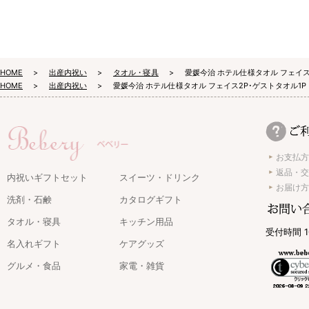
HOME
出産内祝い
タオル・寝具
愛媛今治 ホテル仕様タオル フェイス
HOME
出産内祝い
愛媛今治 ホテル仕様タオル フェイス2P･ゲストタオル1
お支払方
返品・交
内祝いギフトセット
スイーツ・ドリンク
お届け方
洗剤・石鹸
カタログギフト
タオル・寝具
キッチン用品
受付時間 1
名入れギフト
ケアグッズ
グルメ・食品
家電・雑貨