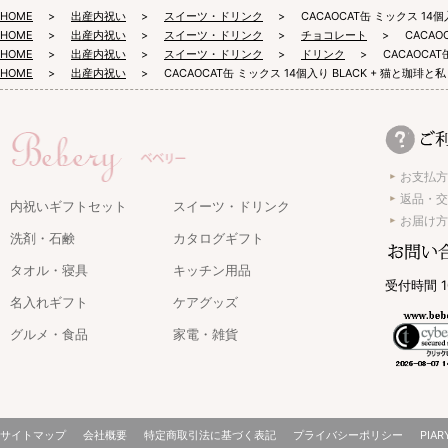
HOME
出産内祝い
スイーツ・ドリンク
CACAOCAT缶 ミックス 14
HOME
出産内祝い
スイーツ・ドリンク
チョコレート
CACAO
HOME
出産内祝い
スイーツ・ドリンク
ドリンク
CACAOCA
HOME
出産内祝い
CACAOCAT缶 ミックス 14個入り BLACK + 猫と珈琲と
お支払方
返品・交
内祝いギフトセット
スイーツ・ドリンク
お届け方
洗剤・石鹸
カタログギフト
タオル・寝具
キッチン用品
受付時間 1
名入れギフト
ケアグッズ
グルメ・食品
家電・雑貨
サイトマップ
会社概要
特定商取引法に基づく表記
プライバシーポリシー
PIAR