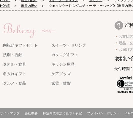
HOME
出産内祝い
スイーツ・ドリンク
ドリンク
ウェッジウッ
HOME
出産内祝い
ウェッジウッド シグニチャー ティーバッグD【出産内祝
お支払方
返品・交
内祝いギフトセット
スイーツ・ドリンク
お届け方
洗剤・石鹸
カタログギフト
タオル・寝具
キッチン用品
受付時間 1
名入れギフト
ケアグッズ
グルメ・食品
家電・雑貨
サイトマップ
会社概要
特定商取引法に基づく表記
プライバシーポリシー
PIAR