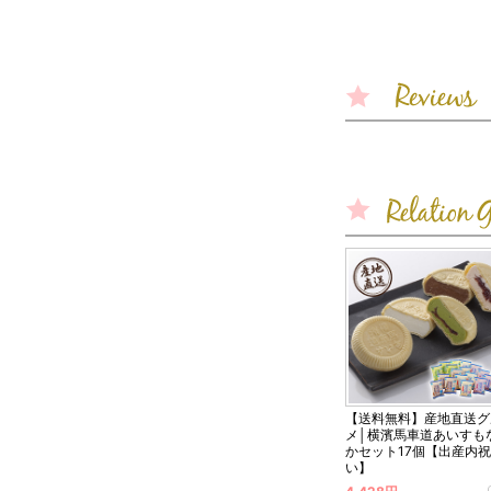
【送料無料】産地直送グ
メ│横濱馬車道あいすも
かセット17個【出産内
い】