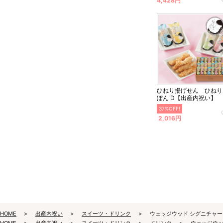
4,428円
ひねり揚げせん ひねり
ぽん D【出産内祝い】
37%OFF!
2,016円
HOME
出産内祝い
スイーツ・ドリンク
ウェッジウッド シグニチャー