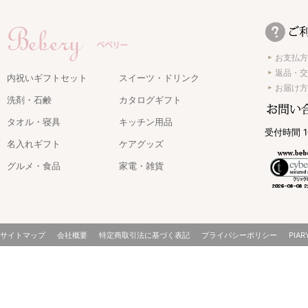
お支払方
返品・交
内祝いギフトセット
スイーツ・ドリンク
お届け方
洗剤・石鹸
カタログギフト
タオル・寝具
キッチン用品
受付時間 1
名入れギフト
ケアグッズ
グルメ・食品
家電・雑貨
サイトマップ
会社概要
特定商取引法に基づく表記
プライバシーポリシー
PIAR