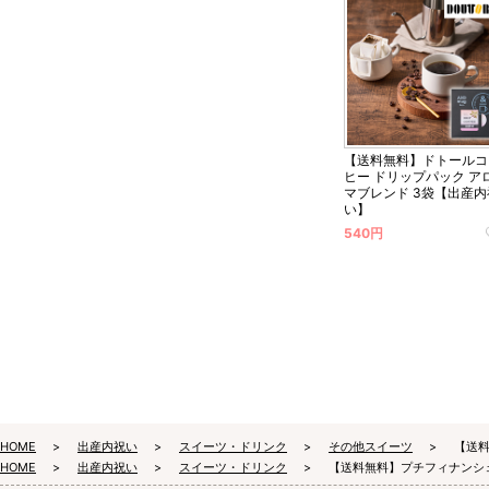
【送料無料】ドトールコ
ヒー ドリップパック ア
マブレンド 3袋【出産内
い】
540円
HOME
出産内祝い
スイーツ・ドリンク
その他スイーツ
【送
HOME
出産内祝い
スイーツ・ドリンク
【送料無料】プチフィナンシ