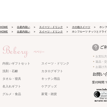
HOME
出産内祝い
スイーツ・ドリンク
その他スイーツ
ホシフ
HOME
出産内祝い
スイーツ・ドリンク
ホシフルーツ ナッツとドライ
お支払方
返品・交
内祝いギフトセット
スイーツ・ドリンク
お届け方
洗剤・石鹸
カタログギフト
タオル・寝具
キッチン用品
受付時間 1
名入れギフト
ケアグッズ
グルメ・食品
家電・雑貨