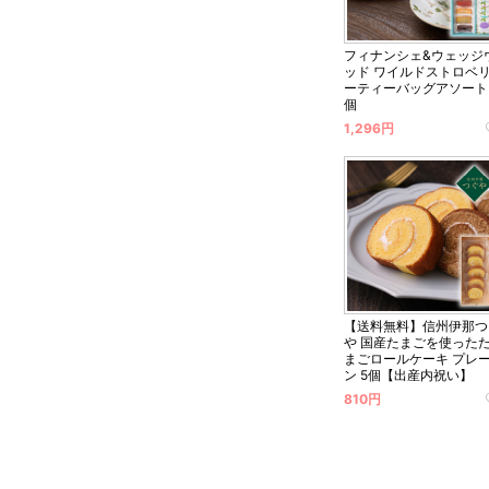
フィナンシェ&ウェッジ
ッド ワイルドストロベ
ーティーバッグアソート 
個
1,296円
【送料無料】信州伊那つ
や 国産たまごを使った
まごロールケーキ プレ
ン 5個【出産内祝い】
810円